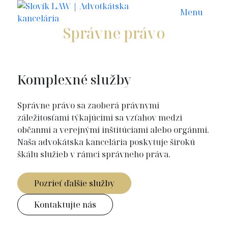
Menu
Správne právo
Úvod
Služby
Správne právo
Komplexné služby
Správne právo sa zaoberá právnymi
záležitosťami týkajúcimi sa vzťahov medzi
občanmi a verejnými inštitúciami alebo orgánmi.
Naša advokátska kancelária poskytuje širokú
škálu služieb v rámci správneho práva.
Pozrieť ďalšie služby
Kontaktujte nás